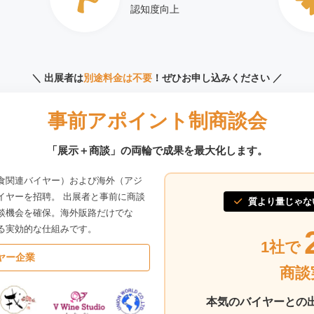
認知度向上
＼ 出展者は
別途料金は不要
！ぜひお申し込みください ／
事前アポイント制商談会
「展示＋商談」の両輪で
成果を最大化します。
食関連バイヤー）および海外（アジ
イヤーを招聘。 出展者と事前に商談
質より量じゃな
談機会を確保。海外販路だけでな
る実効的な仕組みです。
1社で
ヤー企業
商談
本気のバイヤーとの