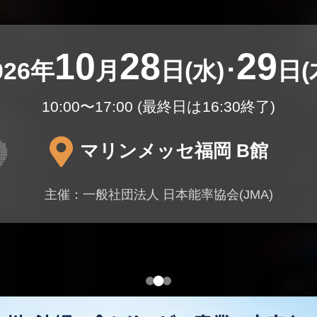
10
28
29
026年
月
日(水)･
日(
10:00〜17:00 (最終日は16:30終了)
マリンメッセ福岡 B館
主催：一般社団法人 日本能率協会(JMA)