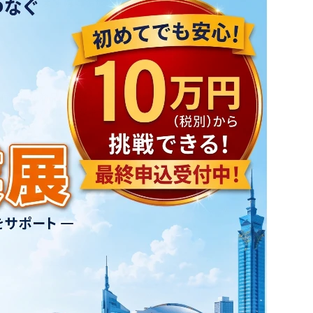
ない方もまずはご登録を!／
へ
来場TOPへ
付加価値商品が勢揃い。新たな
ンスが広がる、ビジネス直結の
ず来場登録が必要です。
はこちら (準備中)