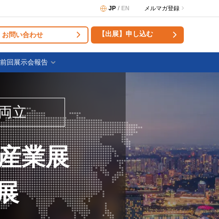
JP
EN
メルマガ登録
【出展】申し込む
お問い合わせ
前回展示会報告
両立
食産業展
展