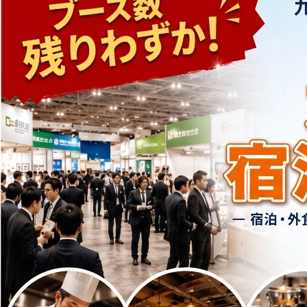
出展をご検討の方へ
約350社の出展と6,0
新たなビジネスチャンス
平均成約額400万円超の実績
直接商談できる、九州最大級の
申し込みは
出展資料ダウ
＼準備も簡単、費