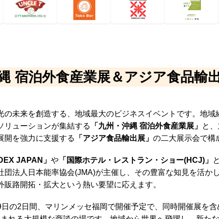
縄 宿泊外食産業展＆
アジア食品輸
光の未来を創造する、地域最大のビジネスイベントです。地域
ソリューションが集結する
「九州・沖縄 宿泊外食産業展」
と、
展開を強力に支援する
「アジア食品輸出展」
の二大展示会で構
DEX JAPAN」
や
「国際ホテル・レストラン・ショー(HCJ)」
社団法人日本能率協会(JMA)が主催し、その豊富な知見を活か
外販路開拓・拡大という熱い要望に応えます。
日・29日の2日間、マリンメッセ福岡で開催予定で、同時開催展を含
込まれる大規模な商談の場です。地域から世界へ飛躍し、新た