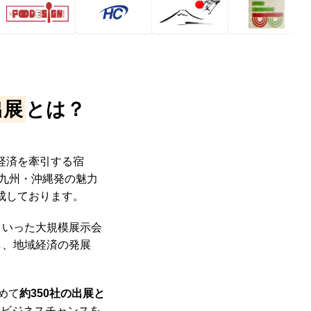
出展
とは？
経済を牽引する宿
九州・沖縄発の魅力
成しております。
といった大規模展示会
し、地域経済の発展
めて
約350社の出展と
なビジネスチャンスを