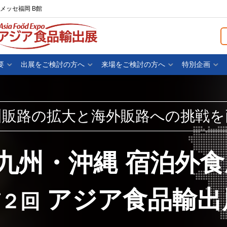
メッセ福岡 B館
要
出展をご検討の方へ
来場をご検討の方へ
特別企画
州販路の拡大と海外販路への挑戦を
九州・沖縄 宿泊外
アジア食品輸出
第２回