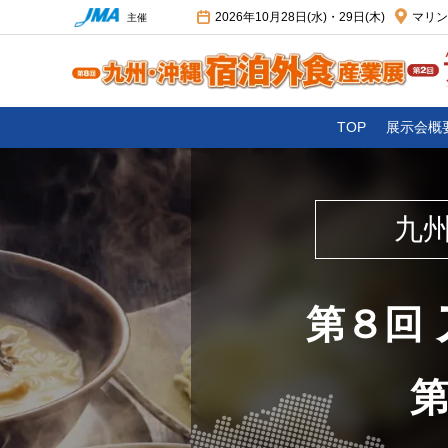
2026年10月28日(水)・29日(木)
マリン
主催
TOP
展示会概
九
第８回