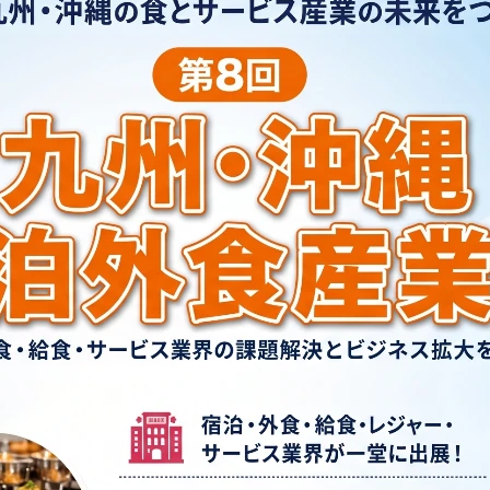
＼予定が決まってい
来場をご検討の方
出展TOPへ
00名の来場見込み。
国内外から注目される高
が広がる絶好の機会
仕入れ・業務提携のチャ
商談イベントです。
！国内外の有力バイヤーと
「売れる」展示会です。
※ご来場には必
来場事前登録
こちら
ンロード
用も安心！／