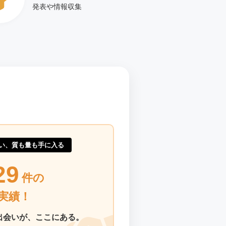
発表や情報収集
い、質も量も手に入る
29
件の
実績！
出会いが、ここにある。